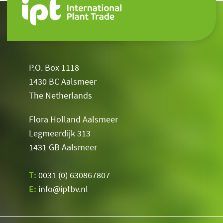
P.O. Box 1118
1430 BC Aalsmeer
The Netherlands
Flora Holland Aalsmeer
Legmeerdijk 313
1431 GB Aalsmeer
T:
0031 (0) 630867807
E:
info@iptbv.nl