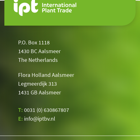
P.O. Box 1118
1430 BC Aalsmeer
The Netherlands
Flora Holland Aalsmeer
Legmeerdijk 313
1431 GB Aalsmeer
T:
0031 (0) 630867807
E:
info@iptbv.nl