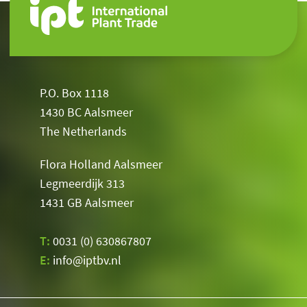
P.O. Box 1118
1430 BC Aalsmeer
The Netherlands
Flora Holland Aalsmeer
Legmeerdijk 313
1431 GB Aalsmeer
T:
0031 (0) 630867807
E:
info@iptbv.nl