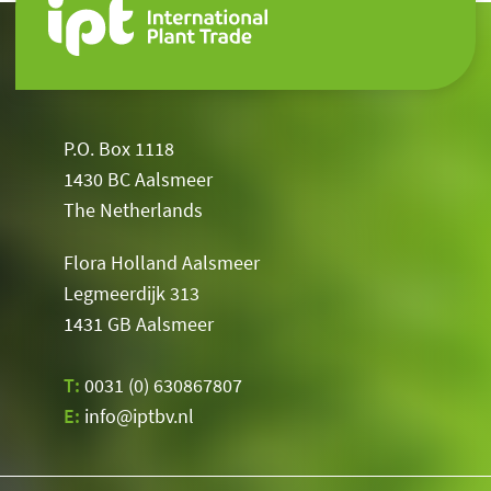
P.O. Box 1118
1430 BC Aalsmeer
The Netherlands
Flora Holland Aalsmeer
Legmeerdijk 313
1431 GB Aalsmeer
T:
0031 (0) 630867807
E:
info@iptbv.nl